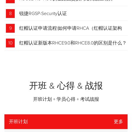
8
锐捷RGSP-Security认证
9
红帽认证申请流程|如何申请RHCA（红帽认证架构
师）证书？申请步骤请收藏！
10
红帽认证新版本RHCE9.0和RHCE8.0的区别是什么？
开班 & 心得 & 战报
开班计划 + 学员心得 + 考试战报
开班计划
更多