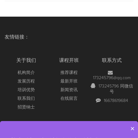
友情链接：
关于我们
课程开班
联系方式
机构简介
推荐课程
173245796@qq.com
发展历程
最新开班
173245796 同微信
培训优势
新闻资讯
号
联系我们
在线留言
16678619684
招贤纳士
×
Copyright © 2026 All Rights Reserved
【官网】青岛尚文网络/锐捷