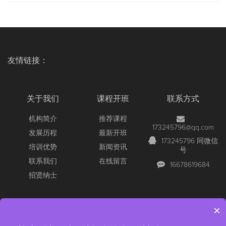
友情链接：
关于我们
课程开班
联系方式
机构简介
推荐课程
173245796@qq.com
发展历程
最新开班
173245796 同微信
培训优势
新闻资讯
号
联系我们
在线留言
16678619684
招贤纳士
×
Copyright © 2026 All Rights Reserved
【官网】青岛尚文网络/锐捷