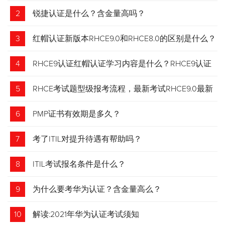
2
锐捷认证是什么？含金量高吗？
3
红帽认证新版本RHCE9.0和RHCE8.0的区别是什么？
4
RHCE9认证红帽认证学习内容是什么？RHCE9认证
介绍
5
RHCE考试题型级报考流程，最新考试RHCE9.0最新
考试 变化请悉知
6
PMP证书有效期是多久？
7
考了ITIL对提升待遇有帮助吗？
8
ITIL考试报名条件是什么？
9
为什么要考华为认证？含金量高么？
10
解读:2021年华为认证考试须知