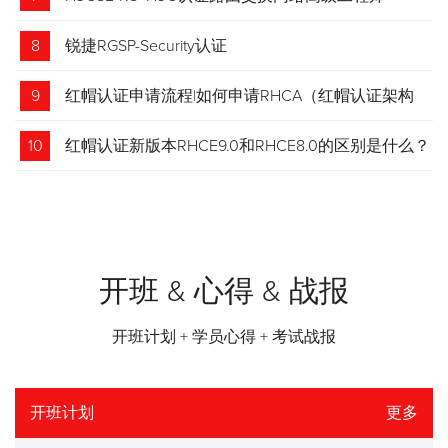
8
锐捷RGSP-Security认证
9
红帽认证申请流程|如何申请RHCA（红帽认证架构
师）证书？申请步骤请收藏！
10
红帽认证新版本RHCE9.0和RHCE8.0的区别是什么？
开班 & 心得 & 战报
开班计划 + 学员心得 + 考试战报
开班计划
更多