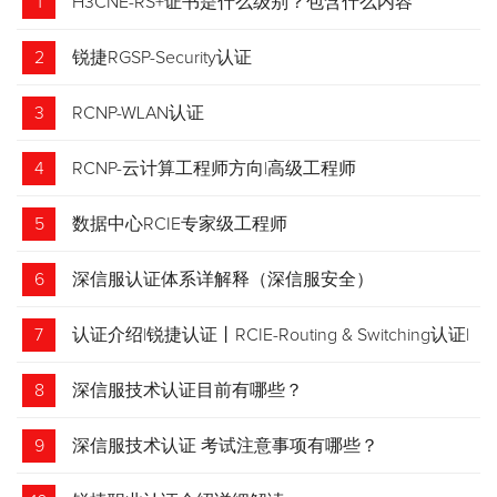
1
H3CNE-RS+证书是什么级别？包含什么内容
2
锐捷RGSP-Security认证
3
RCNP-WLAN认证
4
RCNP-云计算工程师方向|高级工程师
5
数据中心RCIE专家级工程师
6
深信服认证体系详解释（深信服安全）
7
认证介绍|锐捷认证丨RCIE-Routing & Switching认证|
专家级网络工程师
8
深信服技术认证目前有哪些？
9
深信服技术认证 考试注意事项有哪些？