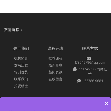
友情链接：
关于我们
课程开班
联系方式
机构简介
推荐课程
173245796@qq.com
发展历程
最新开班
173245796 同微信
培训优势
新闻资讯
号
联系我们
在线留言
16678619684
招贤纳士
×
Copyright © 2026 All Rights Reserved
【官网】青岛尚文网络/锐捷