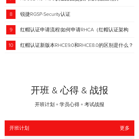
8
锐捷RGSP-Security认证
9
红帽认证申请流程|如何申请RHCA（红帽认证架构
师）证书？申请步骤请收藏！
10
红帽认证新版本RHCE9.0和RHCE8.0的区别是什么？
开班 & 心得 & 战报
开班计划 + 学员心得 + 考试战报
开班计划
更多