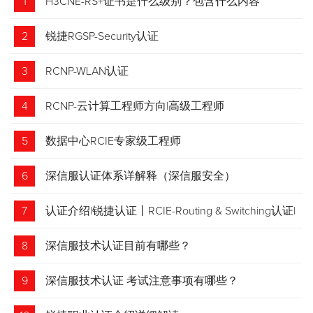
1
H3CNE-RS+证书是什么级别？包含什么内容
2
锐捷RGSP-Security认证
3
RCNP-WLAN认证
4
RCNP-云计算工程师方向|高级工程师
5
数据中心RCIE专家级工程师
6
深信服认证体系详解释（深信服安全）
7
认证介绍|锐捷认证丨RCIE-Routing & Switching认证|
专家级网络工程师
8
深信服技术认证目前有哪些？
9
深信服技术认证 考试注意事项有哪些？