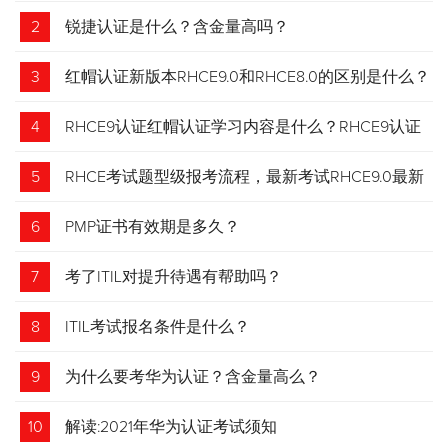
2
锐捷认证是什么？含金量高吗？
3
红帽认证新版本RHCE9.0和RHCE8.0的区别是什么？
4
RHCE9认证红帽认证学习内容是什么？RHCE9认证
介绍
5
RHCE考试题型级报考流程，最新考试RHCE9.0最新
考试 变化请悉知
6
PMP证书有效期是多久？
7
考了ITIL对提升待遇有帮助吗？
8
ITIL考试报名条件是什么？
9
为什么要考华为认证？含金量高么？
10
解读:2021年华为认证考试须知