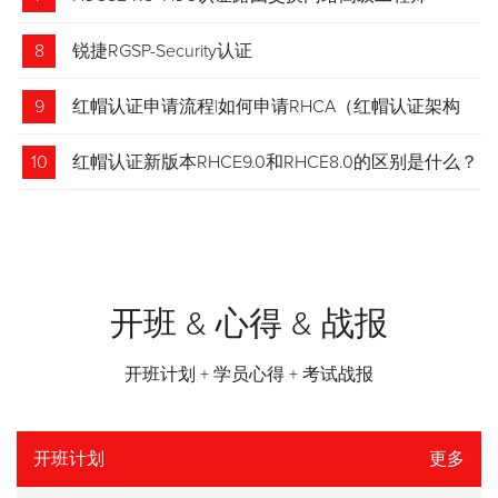
8
锐捷RGSP-Security认证
9
红帽认证申请流程|如何申请RHCA（红帽认证架构
师）证书？申请步骤请收藏！
10
红帽认证新版本RHCE9.0和RHCE8.0的区别是什么？
开班 & 心得 & 战报
开班计划 + 学员心得 + 考试战报
开班计划
更多