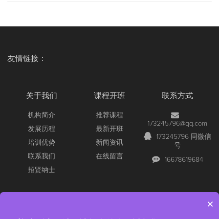
友情链接：
关于我们
课程开班
联系方式
机构简介
推荐课程
173245796@qq.com
发展历程
最新开班
173245796 同微信
培训优势
新闻资讯
号
联系我们
在线留言
16678619684
招贤纳士
×
Copyright © 2026 All Rights Reserved
【官网】青岛尚文网络/锐捷