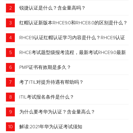
2
锐捷认证是什么？含金量高吗？
3
红帽认证新版本RHCE9.0和RHCE8.0的区别是什么？
4
RHCE9认证红帽认证学习内容是什么？RHCE9认证
介绍
5
RHCE考试题型级报考流程，最新考试RHCE9.0最新
考试 变化请悉知
6
PMP证书有效期是多久？
7
考了ITIL对提升待遇有帮助吗？
8
ITIL考试报名条件是什么？
9
为什么要考华为认证？含金量高么？
10
解读:2021年华为认证考试须知