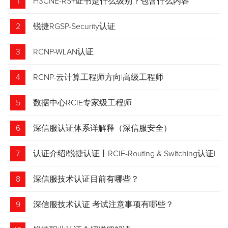
1
H3CNE-RS+证书是什么级别？包含什么内容
2
锐捷RGSP-Security认证
3
RCNP-WLAN认证
4
RCNP-云计算工程师方向|高级工程师
5
数据中心RCIE专家级工程师
6
深信服认证体系详解释（深信服安全）
7
认证介绍|锐捷认证丨RCIE-Routing & Switching认证|
专家级网络工程师
8
深信服技术认证目前有哪些？
9
深信服技术认证 考试注意事项有哪些？