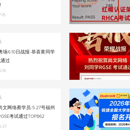
！
-15
讯
场6.10日战报-恭喜黄同学
试通过
-10
讯
文网络蔡学员-5.27号福州
GSE考试通过TOP862
5-27