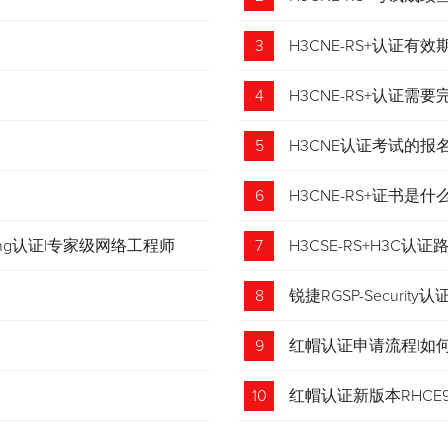
3
H3CNE-RS+认证有
4
H3CNE-RS+认证
5
H3CNE认证考试的
6
H3CNE-RS+证书
tching认证|专家级网络工程师
7
H3CSE-RS+H3C
8
锐捷RGSP-Security认
9
红帽认证申请流程|如
收藏！
10
红帽认证新版本RHCE9