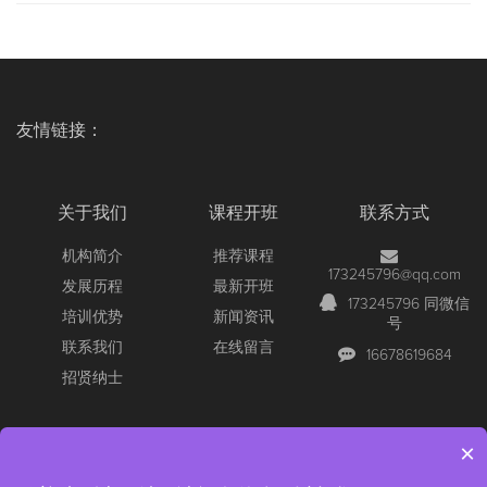
友情链接：
关于我们
课程开班
联系方式
机构简介
推荐课程
173245796@qq.com
发展历程
最新开班
173245796 同微信
培训优势
新闻资讯
号
联系我们
在线留言
16678619684
招贤纳士
×
Copyright © 2026 All Rights Reserved
【官网】青岛尚文网络/锐捷