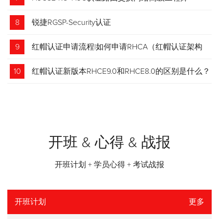
8
锐捷RGSP-Security认证
9
红帽认证申请流程|如何申请RHCA（红帽认证架构
师）证书？申请步骤请收藏！
10
红帽认证新版本RHCE9.0和RHCE8.0的区别是什么？
开班 & 心得 & 战报
开班计划 + 学员心得 + 考试战报
开班计划
更多