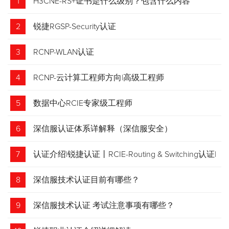
1
H3CNE-RS+证书是什么级别？包含什么内容
2
锐捷RGSP-Security认证
3
RCNP-WLAN认证
4
RCNP-云计算工程师方向|高级工程师
5
数据中心RCIE专家级工程师
6
深信服认证体系详解释（深信服安全）
7
认证介绍|锐捷认证丨RCIE-Routing & Switching认证|
专家级网络工程师
8
深信服技术认证目前有哪些？
9
深信服技术认证 考试注意事项有哪些？