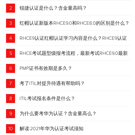
2
锐捷认证是什么？含金量高吗？
3
红帽认证新版本RHCE9.0和RHCE8.0的区别是什么？
4
RHCE9认证红帽认证学习内容是什么？RHCE9认证
介绍
5
RHCE考试题型级报考流程，最新考试RHCE9.0最新
考试 变化请悉知
6
PMP证书有效期是多久？
7
考了ITIL对提升待遇有帮助吗？
8
ITIL考试报名条件是什么？
9
为什么要考华为认证？含金量高么？
10
解读:2021年华为认证考试须知