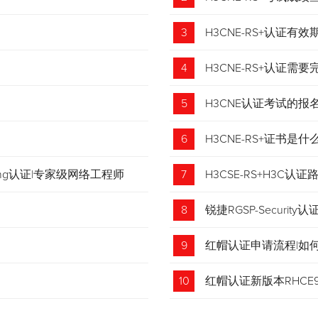
3
H3CNE-RS+认证有
4
H3CNE-RS+认证
5
H3CNE认证考试的
6
H3CNE-RS+证书
tching认证|专家级网络工程师
7
H3CSE-RS+H3C
8
锐捷RGSP-Security认
9
红帽认证申请流程|如
收藏！
10
红帽认证新版本RHCE9