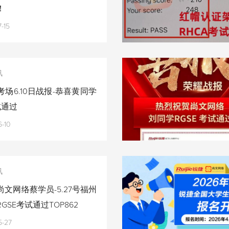
！
-15
讯
场6.10日战报-恭喜黄同学
试通过
-10
讯
文网络蔡学员-5.27号福州
GSE考试通过TOP862
5-27