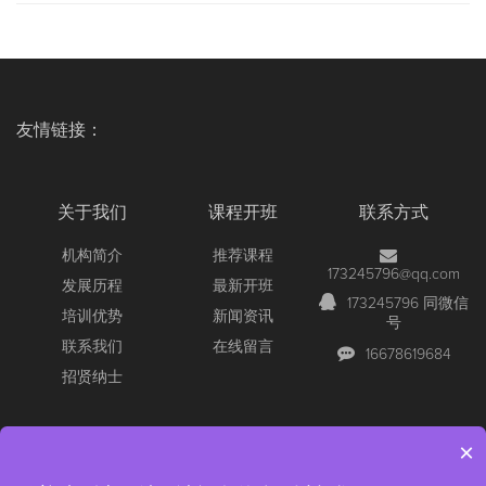
友情链接：
关于我们
课程开班
联系方式
机构简介
推荐课程
173245796@qq.com
发展历程
最新开班
173245796 同微信
培训优势
新闻资讯
号
联系我们
在线留言
16678619684
招贤纳士
×
Copyright © 2026 All Rights Reserved
【官网】青岛尚文网络/锐捷