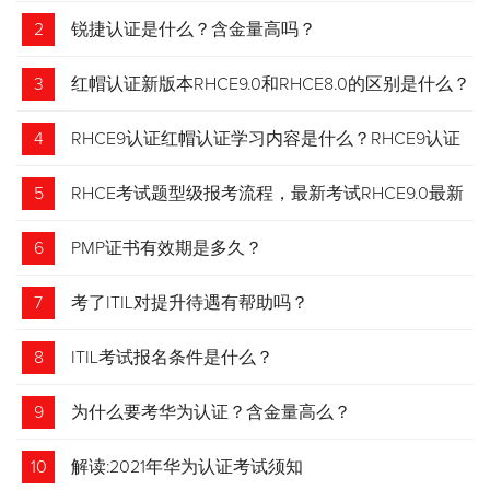
2
锐捷认证是什么？含金量高吗？
3
红帽认证新版本RHCE9.0和RHCE8.0的区别是什么？
4
RHCE9认证红帽认证学习内容是什么？RHCE9认证
介绍
5
RHCE考试题型级报考流程，最新考试RHCE9.0最新
考试 变化请悉知
6
PMP证书有效期是多久？
7
考了ITIL对提升待遇有帮助吗？
8
ITIL考试报名条件是什么？
9
为什么要考华为认证？含金量高么？
10
解读:2021年华为认证考试须知