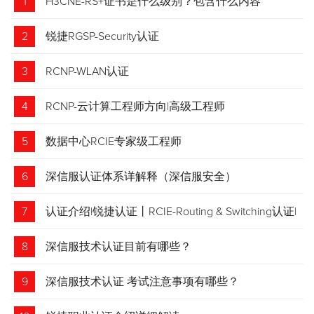
1
H3CNE-RS+证书是什么级别？包含什么内容
2
锐捷RGSP-Security认证
3
RCNP-WLAN认证
4
RCNP-云计算工程师方向|高级工程师
5
数据中心RCIE专家级工程师
6
深信服认证体系详解释（深信服安全）
7
认证介绍|锐捷认证丨RCIE-Routing & Switching认证|
专家级网络工程师
8
深信服技术认证目前有哪些？
9
深信服技术认证 考试注意事项有哪些？