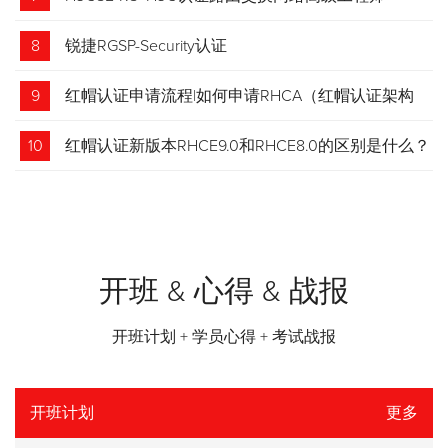
8
锐捷RGSP-Security认证
9
红帽认证申请流程|如何申请RHCA（红帽认证架构
师）证书？申请步骤请收藏！
10
红帽认证新版本RHCE9.0和RHCE8.0的区别是什么？
开班 & 心得 & 战报
开班计划 + 学员心得 + 考试战报
开班计划
更多