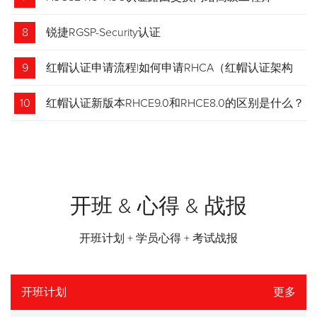
8
锐捷RGSP-Security认证
9
红帽认证申请流程|如何申请RHCA（红帽认证架构
师）证书？申请步骤请收藏！
10
红帽认证新版本RHCE9.0和RHCE8.0的区别是什么？
开班 & 心得 & 战报
开班计划 + 学员心得 + 考试战报
开班计划
更多