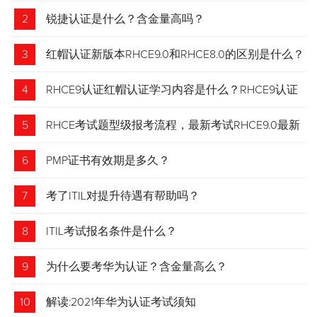
2
锐捷认证是什么？含金量高吗？
3
红帽认证新版本RHCE9.0和RHCE8.0的区别是什么？
4
RHCE9认证红帽认证学习内容是什么？RHCE9认证
介绍
5
RHCE考试题型级报考流程，最新考试RHCE9.0最新
考试 变化请悉知
6
PMP证书有效期是多久？
7
考了ITIL对提升待遇有帮助吗？
8
ITIL考试报名条件是什么？
9
为什么要考华为认证？含金量高么？
10
解读:2021年华为认证考试须知