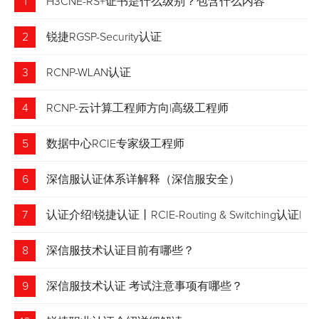
1
H3CNE-RS+证书是什么级别？包含什么内容
2
锐捷RGSP-Security认证
3
RCNP-WLAN认证
4
RCNP-云计算工程师方向|高级工程师
5
数据中心RCIE专家级工程师
6
深信服认证体系详解释（深信服安全）
7
认证介绍|锐捷认证丨RCIE-Routing & Switching认证|
专家级网络工程师
8
深信服技术认证目前有哪些？
9
深信服技术认证 考试注意事项有哪些？