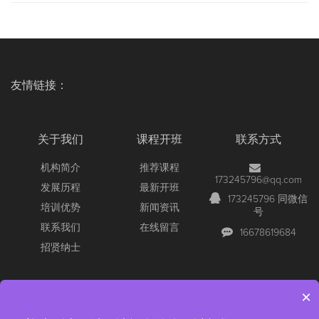
友情链接：
关于我们
课程开班
联系方式
机构简介
推荐课程
173245796@qq.com
发展历程
最新开班
173245796 同微信
培训优势
新闻资讯
号
联系我们
在线留言
16678619684
招贤纳士
×
Copyright © 2026 All Rights Reserved
【官网】青岛尚文网络/锐捷