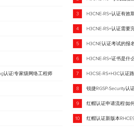
3
H3CNE-RS+认证有
4
H3CNE-RS+认证
5
H3CNE认证考试的
6
H3CNE-RS+证书
tching认证|专家级网络工程师
7
H3CSE-RS+H3C
8
锐捷RGSP-Security认
9
红帽认证申请流程|如
收藏！
10
红帽认证新版本RHCE9