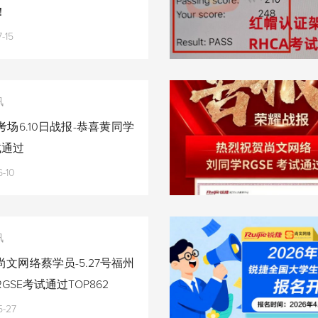
！
-15
讯
场6.10日战报-恭喜黄同学
试通过
-10
讯
文网络蔡学员-5.27号福州
GSE考试通过TOP862
5-27