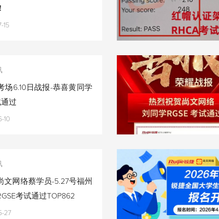
！
-15
讯
场6.10日战报-恭喜黄同学
试通过
-10
讯
文网络蔡学员-5.27号福州
GSE考试通过TOP862
5-27