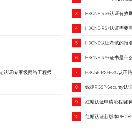
3
H3CNE-RS+认证有
4
H3CNE-RS+认证
5
H3CNE认证考试的
6
H3CNE-RS+证书
tching认证|专家级网络工程师
7
H3CSE-RS+H3C
8
锐捷RGSP-Security认
9
红帽认证申请流程|如
收藏！
10
红帽认证新版本RHCE9